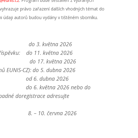
k@eunis.cz
. Program bude sestaven z vybraných
 vyhrazuje právo zařazení dalších vhodných témat do
i údaji autorů budou vydány v tištěném sborníku.
ku: do 3. května 2026
říspěvku: do 11. května 2026
e: do 17. května 2026
enů EUNIS-CZ): do 5. dubna 2026
ní): od 6. dubna 2026
í): do 6. května 2026 nebo do
ípadné doregistrace adresujte
e 8. – 10. června 2026