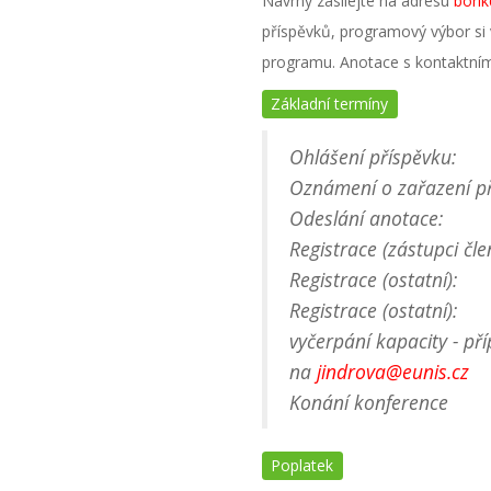
Návrhy zasílejte na adresu
bori
příspěvků, programový výbor si
programu. Anotace s kontaktním
Základní termíny
Ohlášení příspěv
Oznámení o zařazení p
Odeslání anotac
Registrace (zástupci čl
Registrace (ostat
Registrace (ostatn
vyčerpání kapacity - př
na
jindrova@eunis.cz
Konání konferenc
Poplatek