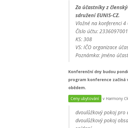
Za účastníky z členský
sdružení EUNIS-CZ.
Vložné na konferenci 
Číslo účtu: 233609700
KS: 308
VS: IČO organizace úča
Poznámka: jméno účast
Konferenční dny budou ponděl
program konference začíná v 
obědem.
Ceny ubytování
v Harmony Clu
dvoulůžkový pokoj pro 
dvoulůžkový pokoj obsa