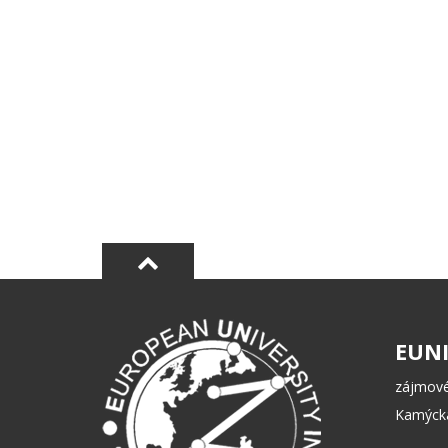
EUNI
zájmové
Kamýcká