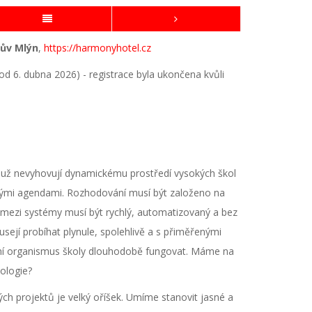
rův Mlýn
,
https://harmonyhotel.cz
6. dubna 2026) - registrace byla ukončena kvůli
 už nevyhovují dynamickému prostředí vysokých škol
vými agendami. Rozhodování musí být založeno na
s mezi systémy musí být rychlý, automatizovaný a bez
sejí probíhat plynule, spolehlivě a s přiměřenými
ční organismus školy dlouhodobě fungovat. Máme na
ologie?
h projektů je velký oříšek. Umíme stanovit jasné a