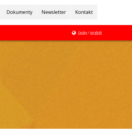
Dokumenty
Newsletter
Kontakt
česky
/
english