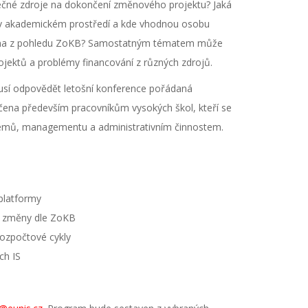
ečné zdroje na dokončení změnového projektu? Jaká
 v akademickém prostředí a kde vhodnou osobu
na z pohledu ZoKB? Samostatným tématem může
projektů a problémy financování z různých zdrojů.
kusí odpovědět letošní konference pořádaná
čena především pracovníkům vysokých škol, kteří se
témů, managementu a administrativním činnostem.
platformy
é změny dle ZoKB
rozpočtové cykly
ch IS