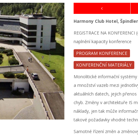
Harmony Club Hotel, Špindle
REGISTRACE NA KONFERENCI (od 
naplnění kapacity konference
PROGRAM KONFERENCE
KONFERENČNÍ MATERIÁLY
Monolitické informační systémy
a množství vazeb mezi jednotli
aktuálních datech, jejich přeno
chyb. Změny v architektuře IS mu
náklady, jen tak může informa
takové požadavky vhodné techn
Samotné řízení změn a změnovýc