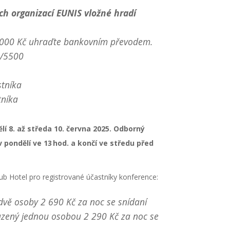
ch organizací EUNIS vložné hradí
4 000 Kč uhraďte bankovním převodem.
1/5500
stníka
níka
í 8. až středa 10. června 2025. Odborný
pondělí ve 13 hod. a končí ve středu před
b Hotel pro registrované účastníky konference:
dvě osoby 2 690 Kč za noc se snídaní
zený jednou osobou 2 290 Kč za noc se