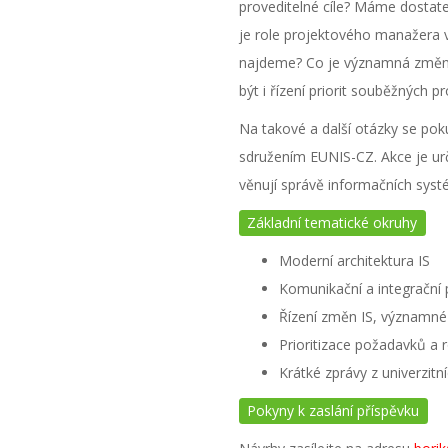
proveditelné cíle? Máme dostat
je role projektového manažera
najdeme? Co je významná změ
být i řízení priorit souběžných 
Na takové a další otázky se po
sdružením EUNIS-CZ. Akce je ur
věnují správě informačních sys
Základní tematické okruhy
Moderní architektura IS
Komunikační a integrační 
Řízení změn IS, významn
Prioritizace požadavků a 
Krátké zprávy z univerzitní
Pokyny k zaslání příspěvku