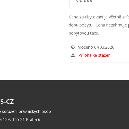
snídaní
Cena za ubytování je včetně sn
dobu pobytu. Cena nezahrnuje 
pobytovou taxu.
Vloženo 04.03.2026
Příloha ke stažení
S-CZ
 sdružení právnických osob
 129, 165 21 Praha 6