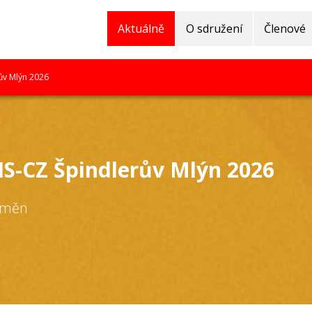
Aktuálně
O sdružení
Členové
ův Mlýn 2026
IS-CZ Špindlerův Mlýn 2026
 změn