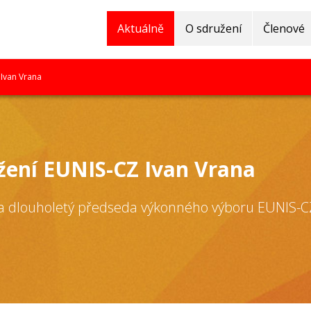
Aktuálně
O sdružení
Členové
Ivan Vrana
žení EUNIS-CZ Ivan Vrana
 a dlouholetý předseda výkonného výboru EUNIS-C