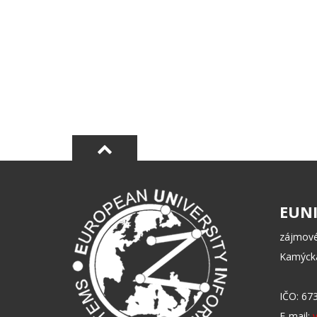
EUNI
zájmové
Kamýcká
IČO: 67
E-mail: