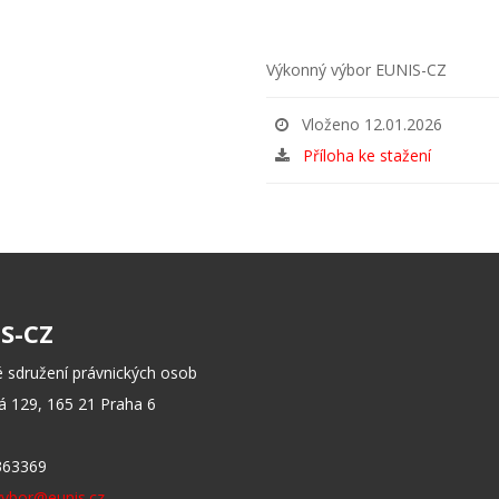
Výkonný výbor EUNIS-CZ
Vloženo 12.01.2026
Příloha ke stažení
S-CZ
 sdružení právnických osob
 129, 165 21 Praha 6
363369
vybor@eunis.cz