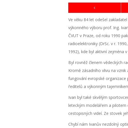
Ve věku 84 let odešel zakladate
výkonného výboru prof. Ing. Iva
ČVUT v Praze, od roku 1990 pak
radioelektroniky (DrSc. v r. 1990, 
1992), kde byl aktivní zejména v
Byl rovněž členem vědeckých rad
Kromě zásadního vlivu na vznik 
fungování evropské organizace 
ředitelů a výkonným tajemníkem
Ivan byl také skvělým sportovce
leteckým modelářem a pilotem
cestopisných videí. Ze stovek j
Chybí nám Ivanův nezdolný opti