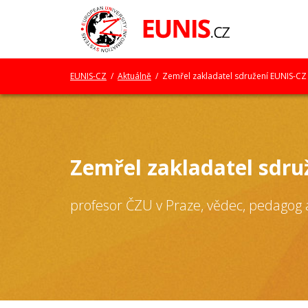
EUNIS-CZ
/
Aktuálně
/ Zemřel zakladatel sdružení EUNIS-CZ 
Zemřel zakladatel sdru
profesor ČZU v Praze, vědec, pedagog