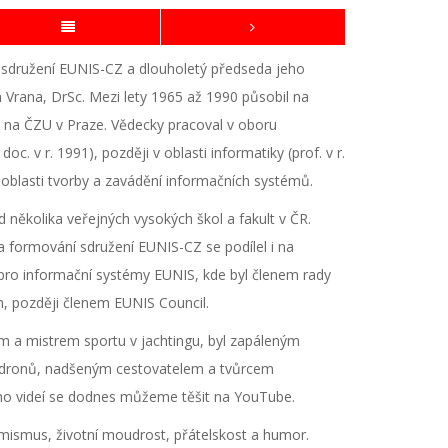
l sdružení EUNIS-CZ a dlouholetý předseda jeho
n Vrana, DrSc. Mezi lety 1965 až 1990 působil na
 na ČZU v Praze. Vědecky pracoval v oboru
doc. v r. 1991), později v oblasti informatiky (prof. v r.
 oblasti tvorby a zavádění informačních systémů.
 několika veřejných vysokých škol a fakult v ČR.
a formování sdružení EUNIS-CZ se podílel i na
pro informační systémy EUNIS, kde byl členem rady
, později členem EUNIS Council.
m a mistrem sportu v jachtingu, byl zapáleným
 dronů, nadšeným cestovatelem a tvůrcem
eho videí se dodnes můžeme těšit na YouTube.
mismus, životní moudrost, přátelskost a humor.