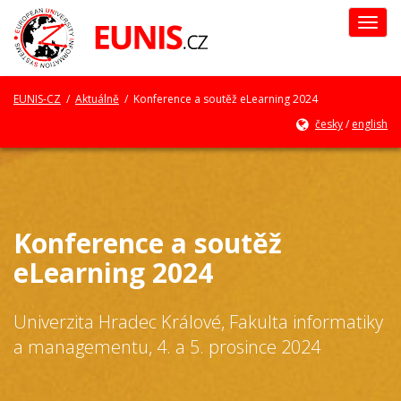
Togg
navi
EUNIS-CZ
/
Aktuálně
/ Konference a soutěž eLearning 2024
česky
/
english
Konference a soutěž
eLearning 2024
Univerzita Hradec Králové, Fakulta informatiky
a managementu, 4. a 5. prosince 2024