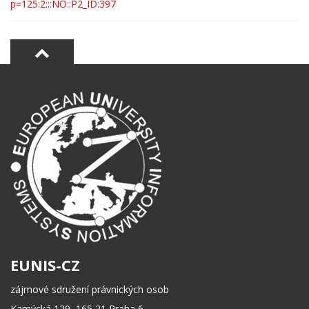
p=125:2:::NO::P2_ID:397
EUNIS-CZ
zájmové sdružení právnických osob
Kamýcká 129, 165 21 Praha 6