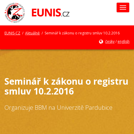
Togg
navi
EUNIS-CZ
/
Aktuálně
/ Seminář k zákonu o registru smluv 10.2.2016
česky
/
english
Seminář k zákonu o registru
smluv 10.2.2016
Organizuje BBM na Univerzitě Pardubice