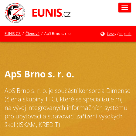
Togg
navi
EUNIS-CZ
/
Členové
/ ApS Brno s. r. o.
česky
/
english
ApS Brno s. r. o.
ApS Brno s. r. o. je součástí konsorcia Dimenso
(člena skupiny TTC), které se specializuje mj.
na vývoj integrovaných informačních systémů
pro ubytovací a stravovací zařízení vysokých
škol (ISKAM, KREDIT).