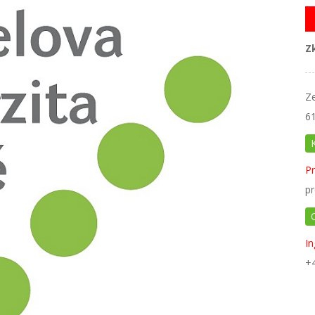
Z
Z
6
Pr
pr
In
+