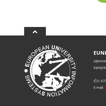
EUNI
zájmové
Kamýcká
IČO: 67
E-mail: