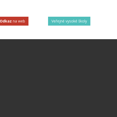
Odkaz
na web
Veřejné vysoké školy