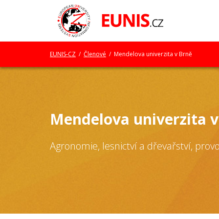
EUNIS-CZ
/
Členové
/ Mendelova univerzita v Brně
Mendelova univerzita v
Agronomie, lesnictví a dřevařství, prov