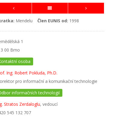
kratka:
Mendelu
Člen EUNIS od:
1998
emědělská 1
13 00 Brno
Kontaktní osoba
of. Ing. Robert Pokluda, Ph.D.
orektor pro informační a komunikační technologie
Odbor informačních technologií
g. Stratos Zerdaloglu
, vedoucí
420 545 132 707