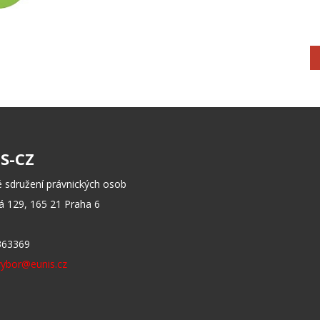
S-CZ
 sdružení právnických osob
 129, 165 21 Praha 6
363369
vybor@eunis.cz